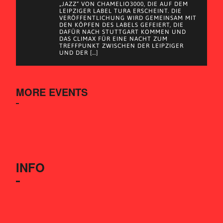
„JAZZ“ VON CHAMELIO3000, DIE AUF DEM
LEIPZIGER LABEL TURA ERSCHEINT. DIE
VERÖFFENTLICHUNG WIRD GEMEINSAM MIT
DEN KÖPFEN DES LABELS GEFEIERT, DIE
DAFÜR NACH STUTTGART KOMMEN UND
DAS CLIMAX FÜR EINE NACHT ZUM
TREFFPUNKT ZWISCHEN DER LEIPZIGER
UND DER […]
MORE EVENTS
INFO