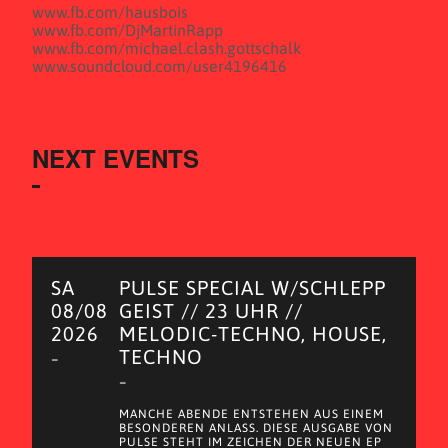
www.fb.com/hausbois
www.fb.com/DjMartinRapp
www.fb.com/michael.clash.gottschalk
www.soundcloud.com/user4196416
NEXT EVENTS
SA
PULSE SPECIAL W/SCHLEPP
08/08
GEIST // 23 UHR //
2026
MELODIC-TECHNO, HOUSE,
TECHNO
–
–
MANCHE ABENDE ENTSTEHEN AUS EINEM
BESONDEREN ANLASS. DIESE AUSGABE VON
PULSE STEHT IM ZEICHEN DER NEUEN EP