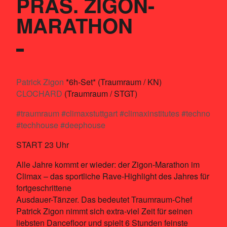
PRÄS. ZIGON-
MARATHON
Patrick Zigon
*6h-Set* (Traumraum / KN)
CLOCHARD
(Traumraum / STGT)
#traumraum
#climaxstuttgart
#climaxinstitutes
#techno
#techhouse
#deephouse
START 23 Uhr
Alle Jahre kommt er wieder: der Zigon-Marathon im
Climax – das sportliche Rave-Highlight des Jahres für
fortgeschrittene
Ausdauer-Tänzer. Das bedeutet Traumraum-Chef
Patrick Zigon nimmt sich extra-viel Zeit für seinen
liebsten Dancefloor und spielt 6 Stunden feinste