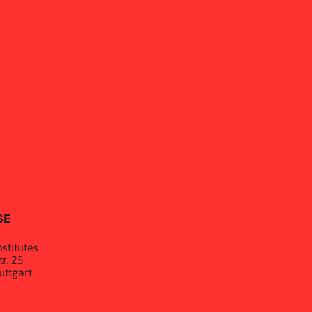
SE
stitutes
r. 25
uttgart