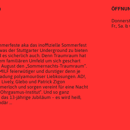
ÖFFNUN
)
Donnerst
Fr., Sa. 
ommerfeste aka das inoffizielle Sommerfest
was der Stuttgarter Underground zu bieten
rd es sicherlich auch. Denn Traumraum hat
dem familiären Umfeld um sich geschart
 im August den „Sommernachts-Traumraum“.
 MILF feierwütiger und durstiger denn je
e Ladung polyamouröser Liebkosungen. AD!,
 Lively, Glebo und Patrick Zigon
erloch und sorgen vereint für eine Nacht
„Ohrgasmus-Institut“. Und so ganz
as 13-jährige Jubiläum – es wird heiß,
ndär …