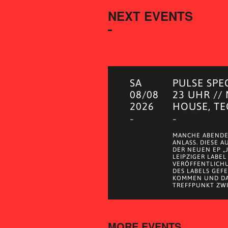
NEXT EVENTS
SA
PULSE SPE
08/08
23 UHR //
2026
HOUSE, T
–
–
MANCHE ABENDE
ANLASS. DIESE 
DER NEUEN EP „
LEIPZIGER LABEL
VERÖFFENTLICH
DES LABELS GEF
KOMMEN UND DA
TREFFPUNKT ZWI
MORE EVENTS