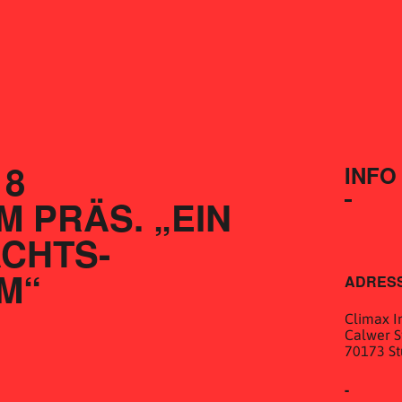
18
INFO
PRÄS. „EIN 
CHTS-
M“
ADRES
Climax In
Calwer St
70173 St
-