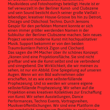
Musikvideos und Fotoshootings beteiligt. Heute ist er
tief verwurzelt in der Berliner Kunst- und Clubszene
und sein Sound besticht durch seiner große Vielfalt –
lebendiger, kreativer House-Groove bis hin zu Detroit,
Chicago und Oldschool Techno. Durch Jensons
Gespür für den perfekten Moment konnte er sich
einen immer größer werdenden Namen in der
Subkultur der Berliner Clubszene machen. Sein neues
Project vereint moderne Kunst mit hochqualitativer
Musik. Support bekommt er von den beiden
Traumräumlern Patrick Zigon und Clochard.
Das sagen die IM-Macher über ihr schönes Konzept:
„Ikonen sind eine Projektionsfläche. Sie sind nicht
greifbar und wie die Kunst selbst sind sie verbindend
und sinngebend. Die Wirklichkeit, die wir meinen zu
sehen, ist nur ein Abbild. Eine Spiegelung auf unseren
Augen. Wenn wir ein Bild wahrnehmen oder
erschaffen, ist es wie eine selbsterfüllende
Prophezeiung. Und so werden wir unsere eigene
selbsterfüllende Prophezeiung. Wir sehen auf die
Projektion eines kreativen Kollektives zur Erschaffung
von Kunst. Wir sehen Ausstellungen, Dance
Performances, Techno Events, Vortragsreihen,
Musikveröffentlichungen. Wir sind eine Plattform die
uns ermöglicht, gemeinsam Projekte zu realisieren.