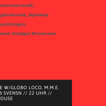
traumraum.musik/
gabrielcreole_dipindeep
patrickzigon/
cmusic
#stuttgart
#traumraum
 W/GLOBO LOCO, M.M.E.
B SVENSN // 22 UHR //
HOUSE