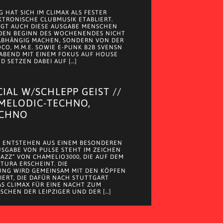
 HAT SICH IM CLIMAX ALS FESTER
KTRONISCHE CLUBMUSIK ETABLIERT.
NGT AUCH DIESE AUSGABE MENSCHEN
 DEN BEGINN DES WOCHENENDES NICHT
ABHÄNGIG MACHEN, SONDERN VON DER
CO, M.M.E. SOWIE E-PUNK B2B SVENSN
ABEND MIT EINEM FOKUS AUF HOUSE
 SETZEN DABEI AUF […]
CIAL W/SCHLEPP GEIST //
 MELODIC-TECHNO,
ECHNO
 ENTSTEHEN AUS EINEM BESONDEREN
AUSGABE VON PULSE STEHT IM ZEICHEN
JAZZ“ VON CHAMELIO3000, DIE AUF DEM
 TURA ERSCHEINT. DIE
UNG WIRD GEMEINSAM MIT DEN KÖPFEN
EIERT, DIE DAFÜR NACH STUTTGART
S CLIMAX FÜR EINE NACHT ZUM
SCHEN DER LEIPZIGER UND DER […]