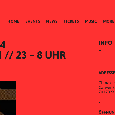
HOME
EVENTS
NEWS
TICKETS
MUSIC
MORE
24
INFO
/ 23 – 8 UHR
ADRESS
Climax In
Calwer St
70173 St
-
ÖFFNUN