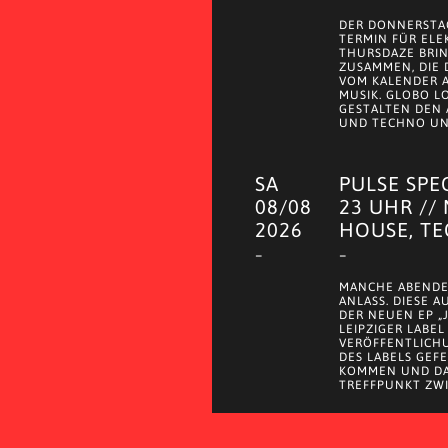
DER DONNERSTAG
TERMIN FÜR ELE
THURSDAZE BRI
ZUSAMMEN, DIE
VOM KALENDER 
MUSIK. GLOBO LO
GESTALTEN DEN 
UND TECHNO UND
SA
PULSE SPE
08/08
23 UHR //
2026
HOUSE, T
–
–
MANCHE ABENDE
ANLASS. DIESE 
DER NEUEN EP „
LEIPZIGER LABEL
VERÖFFENTLICH
DES LABELS GEF
KOMMEN UND DA
TREFFPUNKT ZWI