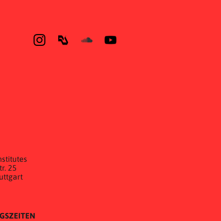
E
stitutes
r. 25
uttgart
GSZEITEN