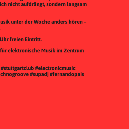
sich nicht aufdrängt, sondern langsam
musik unter der Woche anders hören –
.
hr freien Eintritt.
b für elektronische Musik im Zentrum
 #stuttgartclub #electronicmusic
echnogroove #supadj #fernandopais