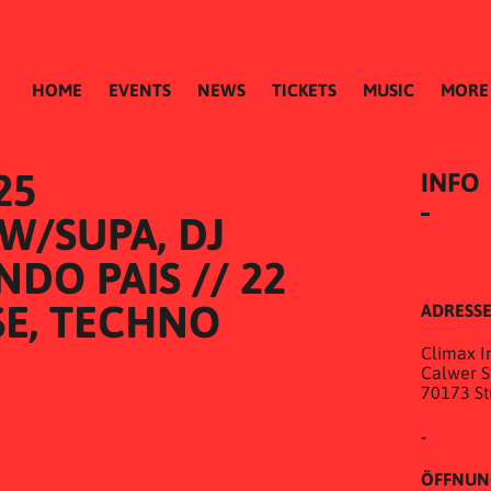
HOME
EVENTS
NEWS
TICKETS
MUSIC
MORE
25
INFO
/SUPA, DJ 
DO PAIS // 22 
SE, TECHNO
ADRESS
Climax In
Calwer St
70173 St
-
ÖFFNUN