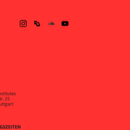
E
stitutes
r. 25
uttgart
GSZEITEN