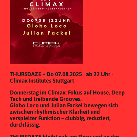
THURSDAZE – Do 07.08.2025 · ab 22 Uhr ·
Climax Institutes Stuttgart
Donnerstag im Climax: Fokus auf House, Deep
Tech und treibende Grooves.
Globo Loco und Julian Fackel bewegen sich
zwischen rhythmischer Klarheit und
verspielter Funktion – clubbig, reduziert,
durchlässig.
THURSDAZE bleibt nah am Floor und an der