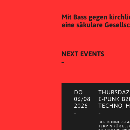
⁠Mit Bass gegen kirch
eine säkulare Gesells
NEXT EVENTS
DO
THURSDAZE
06/08
E-PUNK B2
2026
TECHNO, 
–
–
DER DONNERSTAG
TERMIN FÜR ELE