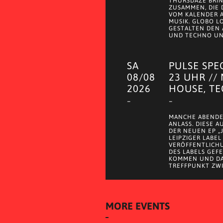
THURSDAZE BRI
ZUSAMMEN, DIE
VOM KALENDER 
MUSIK. GLOBO LO
GESTALTEN DEN 
UND TECHNO UND
SA
PULSE SPE
08/08
23 UHR //
2026
HOUSE, T
–
–
MANCHE ABENDE
ANLASS. DIESE 
DER NEUEN EP „
LEIPZIGER LABEL
VERÖFFENTLICH
DES LABELS GEF
KOMMEN UND DA
TREFFPUNKT ZWI
MORE EVENTS