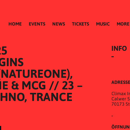
HOME
EVENTS
NEWS
TICKETS
MUSIC
MORE
25
INFO
INS 
NATUREONE), 
 & MCG // 23 – 
ADRESS
CHNO, TRANCE
Climax In
Calwer St
70173 St
-
ÖFFNUN