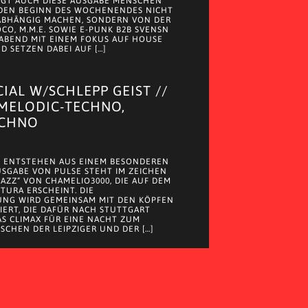
NGT AUCH DIESE AUSGABE MENSCHEN
 DEN BEGINN DES WOCHENENDES NICHT
ABHÄNGIG MACHEN, SONDERN VON DER
CO, M.M.E. SOWIE E-PUNK B2B SVENSN
ABEND MIT EINEM FOKUS AUF HOUSE
 SETZEN DABEI AUF […]
CIAL W/SCHLEPP GEIST //
 MELODIC-TECHNO,
ECHNO
 ENTSTEHEN AUS EINEM BESONDEREN
AUSGABE VON PULSE STEHT IM ZEICHEN
JAZZ“ VON CHAMELIO3000, DIE AUF DEM
 TURA ERSCHEINT. DIE
UNG WIRD GEMEINSAM MIT DEN KÖPFEN
EIERT, DIE DAFÜR NACH STUTTGART
S CLIMAX FÜR EINE NACHT ZUM
SCHEN DER LEIPZIGER UND DER […]