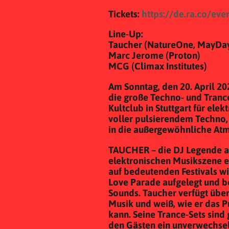
Tickets:
https://de.ra.co/ev
Line-Up:
Taucher (NatureOne, MayDa
Marc Jerome (Proton)
MCG (Climax Institutes)
Am Sonntag, den 20. April 20
die große Techno- und Trance
Kultclub in Stuttgart für ele
voller pulsierendem Techno,
in die außergewöhnliche At
TAUCHER – die DJ Legende aus
elektronischen Musikszene 
auf bedeutenden Festivals w
Love Parade aufgelegt und b
Sounds. Taucher verfügt übe
Musik und weiß, wie er das 
kann. Seine Trance-Sets sind
den Gästen ein unverwechsel