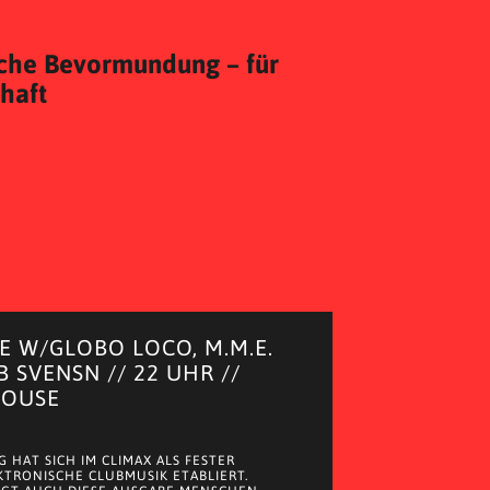
liche Bevormundung – für
chaft
 W/GLOBO LOCO, M.M.E.
B SVENSN // 22 UHR //
HOUSE
 HAT SICH IM CLIMAX ALS FESTER
KTRONISCHE CLUBMUSIK ETABLIERT.