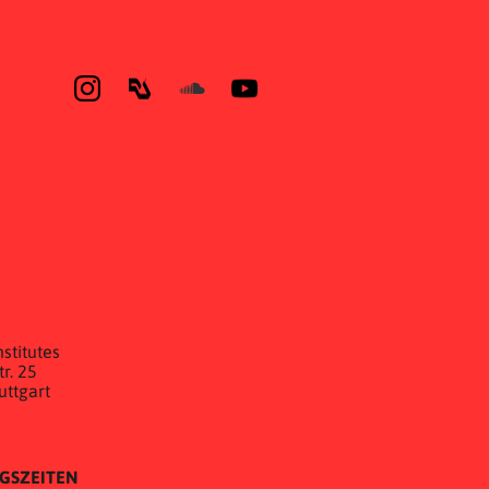
E
stitutes
r. 25
uttgart
GSZEITEN