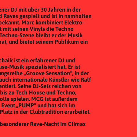
ner DJ mit über 30 Jahren in der
nd Raves gespielt und ist in namhaften
 bekannt. Marc kombiniert Elektro-
t mit seinen Vinyls die Techno
n Techno-Szene bleibt er der Musik
 hat, und bietet seinem Publikum ein
halk ist ein erfahrener DJ und
se-Musik spezialisiert hat. Er ist
ungsreihe „Groove Sensation“, in der
auch internationale Künstler wie Ralf
tiert. Seine DJ-Sets reichen von
is zu Tech House und Techno,
Rolle spielen. MCG ist außerdem
 Event „PUMP“ und hat sich im
Platz in der Clubtradition erarbeitet.
nd besonderer Rave-Nacht im Climax