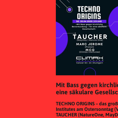
⁠Mit Bass gegen kirch
eine säkulare Gesells
TECHNO ORIGINS – das große
Institutes am Ostersonntag (
TAUCHER (NatureOne, MayDay)