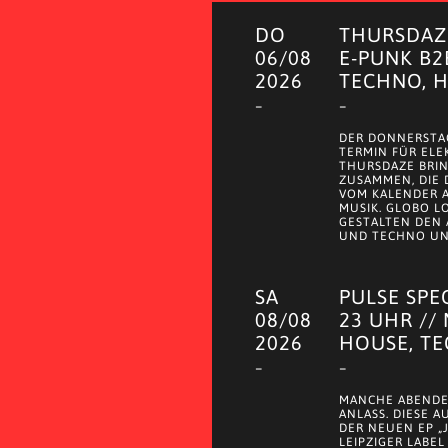
DO
THURSDAZE
06/08
E-PUNK B2
2026
TECHNO, 
–
–
DER DONNERSTAG
TERMIN FÜR ELE
THURSDAZE BRI
ZUSAMMEN, DIE
VOM KALENDER 
MUSIK. GLOBO LO
GESTALTEN DEN 
UND TECHNO UND
SA
PULSE SPE
08/08
23 UHR //
2026
HOUSE, T
–
–
MANCHE ABENDE
ANLASS. DIESE 
DER NEUEN EP „
LEIPZIGER LABEL