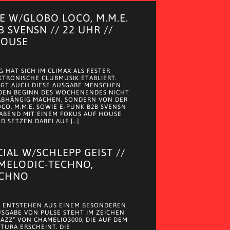
 W/GLOBO LOCO, M.M.E.
B SVENSN // 22 UHR //
HOUSE
 HAT SICH IM CLIMAX ALS FESTER
KTRONISCHE CLUBMUSIK ETABLIERT.
NGT AUCH DIESE AUSGABE MENSCHEN
 DEN BEGINN DES WOCHENENDES NICHT
ABHÄNGIG MACHEN, SONDERN VON DER
CO, M.M.E. SOWIE E-PUNK B2B SVENSN
ABEND MIT EINEM FOKUS AUF HOUSE
 SETZEN DABEI AUF […]
CIAL W/SCHLEPP GEIST //
 MELODIC-TECHNO,
ECHNO
 ENTSTEHEN AUS EINEM BESONDEREN
AUSGABE VON PULSE STEHT IM ZEICHEN
JAZZ“ VON CHAMELIO3000, DIE AUF DEM
 TURA ERSCHEINT. DIE