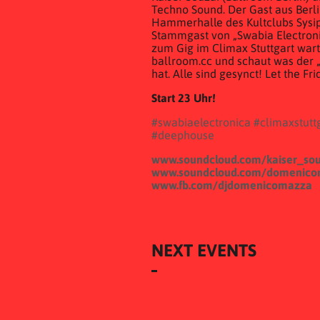
Techno Sound. Der Gast aus Berli
Hammerhalle des Kultclubs Sysiph
Stammgast von „Swabia Electroni
zum Gig im Climax Stuttgart wart
ballroom.cc und schaut was der 
hat. Alle sind gesynct! Let the Frid
Start 23 Uhr!
#swabiaelectronica
#climaxstutt
#deephouse
www.soundcloud.com/kaiser_sou
www.soundcloud.com/domenic
www.fb.com/djdomenicomazza
NEXT EVENTS