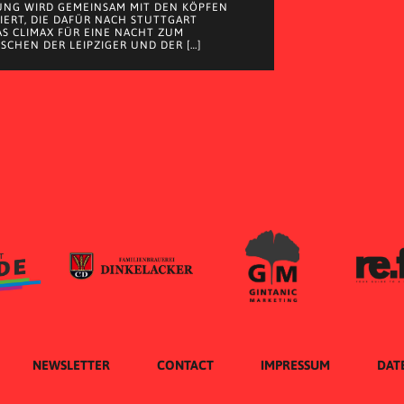
UNG WIRD GEMEINSAM MIT DEN KÖPFEN
EIERT, DIE DAFÜR NACH STUTTGART
S CLIMAX FÜR EINE NACHT ZUM
SCHEN DER LEIPZIGER UND DER […]
NEWSLETTER
CONTACT
IMPRESSUM
DAT