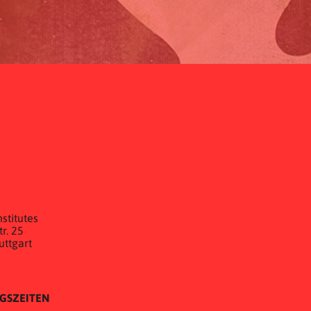
E
stitutes
r. 25
uttgart
GSZEITEN