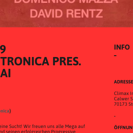
19
INFO
TRONICA PRES. 
AI
ADRESS
Climax In
Calwer St
70173 St
)
onica
)
-
eine Sucht! Wir freuen uns alle Mega auf
ÖFFNUN
und seinen erfolgreichen Progressive