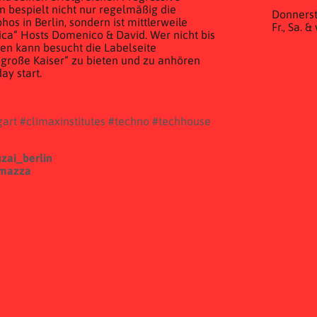
n bespielt nicht nur regelmäßig die
Donnerst
os in Berlin, sondern ist mittlerweile
Fr., Sa. 
ca“ Hosts Domenico & David. Wer nicht bis
en kann besucht die Labelseite
„große Kaiser“ zu bieten und zu anhören
ay start.
gart
#climaxinstitutes
#techno
#techhouse
zai_berlin
omazza