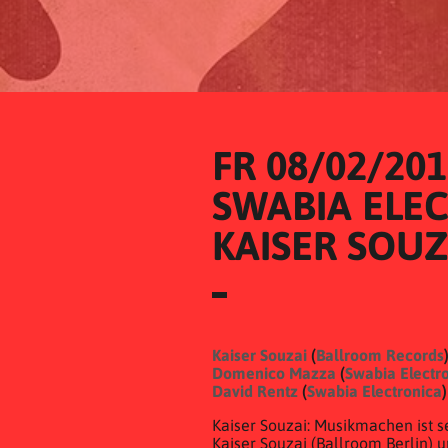
FR 08/02/20
SWABIA ELEC
KAISER SOUZ
Kaiser Souzai
(
Ballroom Records
Domenico Mazza
(
Swabia Electr
David Rentz
(
Swabia Electronica
)
Kaiser Souzai: Musikmachen ist s
Kaiser Souzai (Ballroom Berlin) 