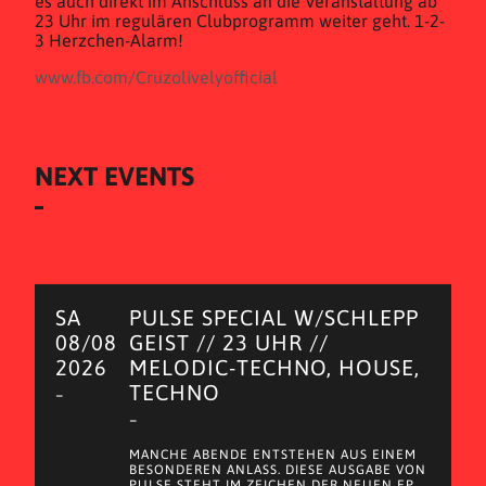
es auch direkt im Anschluss an die Veranstaltung ab
23 Uhr im regulären Clubprogramm weiter geht. 1-2-
3 Herzchen-Alarm!
www.fb.com/Cruzolivelyofficial
NEXT EVENTS
SA
PULSE SPECIAL W/SCHLEPP
08/08
GEIST // 23 UHR //
2026
MELODIC-TECHNO, HOUSE,
TECHNO
–
–
MANCHE ABENDE ENTSTEHEN AUS EINEM
BESONDEREN ANLASS. DIESE AUSGABE VON
PULSE STEHT IM ZEICHEN DER NEUEN EP