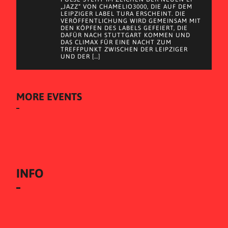
„JAZZ“ VON CHAMELIO3000, DIE AUF DEM
LEIPZIGER LABEL TURA ERSCHEINT. DIE
VERÖFFENTLICHUNG WIRD GEMEINSAM MIT
DEN KÖPFEN DES LABELS GEFEIERT, DIE
DAFÜR NACH STUTTGART KOMMEN UND
DAS CLIMAX FÜR EINE NACHT ZUM
TREFFPUNKT ZWISCHEN DER LEIPZIGER
UND DER […]
MORE EVENTS
INFO