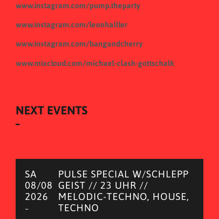
www.instagram.com/pump.theparty
www.instagram.com/leonhalller
www.instagram.com/bangandcherry
www.mixcloud.com/michael-clash-gottschalk
NEXT EVENTS
SA
PULSE SPECIAL W/SCHLEPP
08/08
GEIST // 23 UHR //
2026
MELODIC-TECHNO, HOUSE,
TECHNO
–