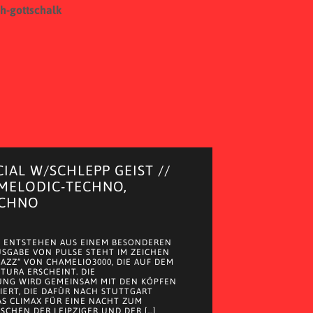
h-gottschalk
CIAL W/SCHLEPP GEIST //
 MELODIC-TECHNO,
ECHNO
 ENTSTEHEN AUS EINEM BESONDEREN
AUSGABE VON PULSE STEHT IM ZEICHEN
JAZZ“ VON CHAMELIO3000, DIE AUF DEM
 TURA ERSCHEINT. DIE
UNG WIRD GEMEINSAM MIT DEN KÖPFEN
EIERT, DIE DAFÜR NACH STUTTGART
S CLIMAX FÜR EINE NACHT ZUM
SCHEN DER LEIPZIGER UND DER […]