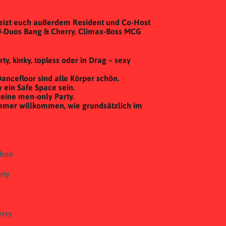
eizt euch außerdem Resident und Co-Host
DJ-Duos Bang & Cherry. Climax-Boss MCG
rty, kinky, topless oder in Drag – sexy
ncefloor sind alle Körper schön.
 ein Safe Space sein.
keine men-only Party.
mmer willkommen, wie grundsätzlich im
chno
rty
rry