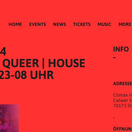
HOME
EVENTS
NEWS
TICKETS
MUSIC
MORE
24
INFO
 QUEER | HOUSE 
 23-08 UHR
ADRESS
Climax In
Calwer St
70173 St
-
ÖFFNUN