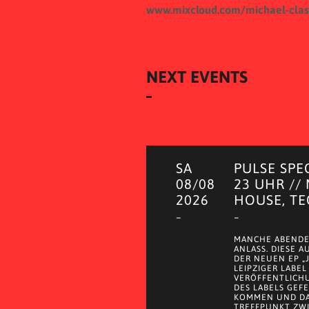
www.mixcloud.com/michael-clas
NEXT EVENTS
SA
PULSE SPE
08/08
23 UHR //
2026
HOUSE, T
–
–
MANCHE ABENDE
ANLASS. DIESE 
DER NEUEN EP „
LEIPZIGER LABEL
VERÖFFENTLICH
DES LABELS GEF
KOMMEN UND DA
TREFFPUNKT ZWI