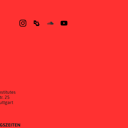
E
stitutes
r. 25
uttgart
GSZEITEN