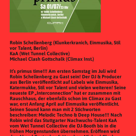
Robin Schellenberg (Klunkerkranich, Einmusika, Stil
vor Talent, Berlin)
KaA (Wet Tunnel Collective)
Michael Clash Gottschalk (Climax Inst.)
It’s primus time!!! Am ersten Samstag im Juli wird
Robin Schellenberg zu Gast sein! Der DJ & Producer
aus Berlin veröffentlicht auf Labels wie Einmusika,
Katermukke, Stil vor Talent und vielen weiteren! Seine
neueste EP „Interconnection“ hat er zusammen mit
Rauschhaus, der ebenfalls schon im Climax zu Gast
war, erst Anfang April auf Einmusika veröffentlicht.
Seinen Sound kann man mit 2 Stichworten
beschreiben: Melodic Techno & Deep House!!! Nach
Robin wird das Stuttgarter Nachwuchs-Talent KaA
vom Wet Tunnel Collective die DJ-Booth bis in die
frühen Morgenstunden übernehmen. Eröffnen wird