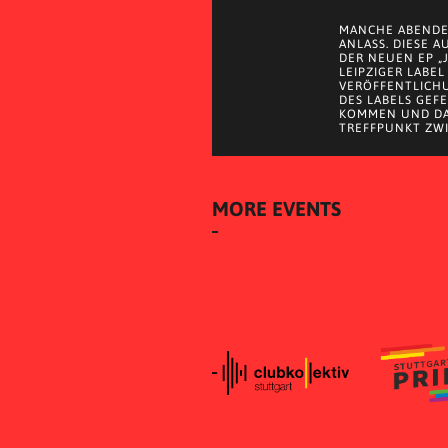
MANCHE ABENDE
ANLASS. DIESE 
DER NEUEN EP „
LEIPZIGER LABEL
VERÖFFENTLICH
DES LABELS GEF
KOMMEN UND DA
TREFFPUNKT ZWI
MORE EVENTS