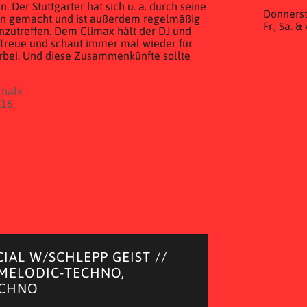
 Der Stuttgarter hat sich u. a. durch seine
Donnerst
en gemacht und ist außerdem regelmäßig
Fr., Sa. 
anzutreffen. Dem Climax hält der DJ und
n Treue und schaut immer mal wieder für
orbei. Und diese Zusammenkünfte sollte
chalk
416
CIAL W/SCHLEPP GEIST //
 MELODIC-TECHNO,
ECHNO