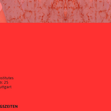
E
stitutes
r. 25
uttgart
GSZEITEN