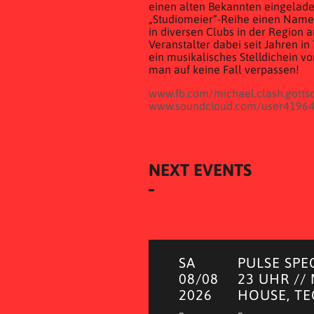
einen alten Bekannten eingeladen.
„Studiomeier“-Reihe einen Nam
in diversen Clubs in der Region 
Veranstalter dabei seit Jahren i
ein musikalisches Stelldichein v
man auf keine Fall verpassen!
www.fb.com/michael.clash.gotts
www.soundcloud.com/user4196
NEXT EVENTS
SA
PULSE SPE
08/08
23 UHR //
2026
HOUSE, T
–
–