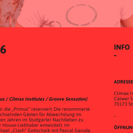
16
INFO
ADRESS
Climax In
Calwer St
us / Climax Institutes / Groove Sensation)
70173 St
ür die „Primus“ reserviert: Die renommierte
echselnden Gästen für Abwechslung im
-
zten Jahren im Stuttgarter Nachtleben zu
r House-Liebhaber entwickelt. Im
ÖFFNUN
hael „Clash“ Gottschalk mit Pascal Garuda