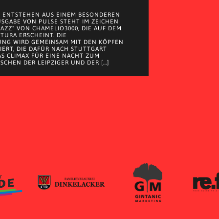
 ENTSTEHEN AUS EINEM BESONDEREN
AUSGABE VON PULSE STEHT IM ZEICHEN
JAZZ“ VON CHAMELIO3000, DIE AUF DEM
 TURA ERSCHEINT. DIE
UNG WIRD GEMEINSAM MIT DEN KÖPFEN
EIERT, DIE DAFÜR NACH STUTTGART
S CLIMAX FÜR EINE NACHT ZUM
SCHEN DER LEIPZIGER UND DER […]