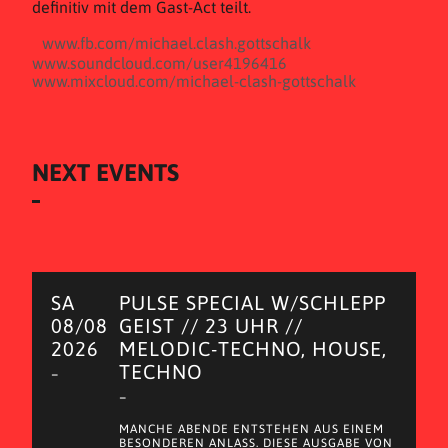
definitiv mit dem Gast-Act teilt.
www.fb.com/michael.clash.gottschalk
www.soundcloud.com/user4196416
www.mixcloud.com/michael-clash-gottschalk
NEXT EVENTS
SA
PULSE SPECIAL W/SCHLEPP
08/08
GEIST // 23 UHR //
2026
MELODIC-TECHNO, HOUSE,
TECHNO
–
–
MANCHE ABENDE ENTSTEHEN AUS EINEM
BESONDEREN ANLASS. DIESE AUSGABE VON