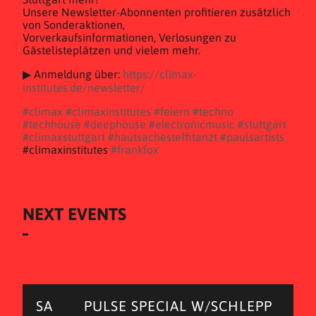
Unsere Newsletter-Abonnenten profitieren zusätzlich
von Sonderaktionen,
Vorverkaufsinformationen, Verlosungen zu
Gästelisteplätzen und vielem mehr.
▶ Anmeldung über:
https://climax-
institutes.de/newsletter/
#climax
#climaxinstitutes
#feiern
#techno
#techhouse
#deephouse
#electronicmusic
#stuttgart
#climaxstuttgart
#hautsachesteffitanzt
#paulsartists
#climaxinstitutes
#frankfox
NEXT EVENTS
SA
PULSE SPECIAL W/SCHLEPP