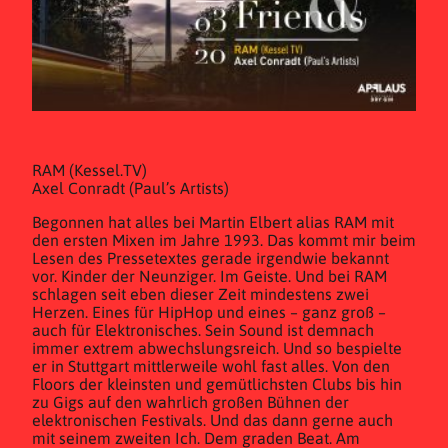
RAM (Kessel.TV)
Axel Conradt (Paul’s Artists)
Begonnen hat alles bei Martin Elbert alias RAM mit
den ersten Mixen im Jahre 1993. Das kommt mir beim
Lesen des Pressetextes gerade irgendwie bekannt
vor. Kinder der Neunziger. Im Geiste. Und bei RAM
schlagen seit eben dieser Zeit mindestens zwei
Herzen. Eines für HipHop und eines – ganz groß –
auch für Elektronisches. Sein Sound ist demnach
immer extrem abwechslungsreich. Und so bespielte
er in Stuttgart mittlerweile wohl fast alles. Von den
Floors der kleinsten und gemütlichsten Clubs bis hin
zu Gigs auf den wahrlich großen Bühnen der
elektronischen Festivals. Und das dann gerne auch
mit seinem zweiten Ich. Dem graden Beat. Am