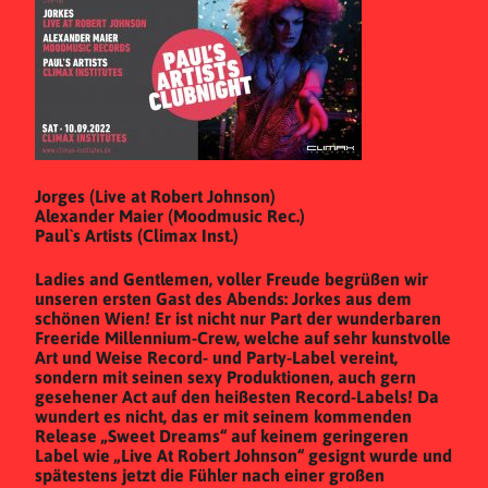
Jorges (Live at Robert Johnson)
Alexander Maier (Moodmusic Rec.)
Paul`s Artists (Climax Inst.)
Ladies and Gentlemen, voller Freude begrüßen wir
unseren ersten Gast des Abends: Jorkes aus dem
schönen Wien! Er ist nicht nur Part der wunderbaren
Freeride Millennium-Crew, welche auf sehr kunstvolle
Art und Weise Record- und Party-Label vereint,
sondern mit seinen sexy Produktionen, auch gern
gesehener Act auf den heißesten Record-Labels! Da
wundert es nicht, das er mit seinem kommenden
Release „Sweet Dreams“ auf keinem geringeren
Label wie „Live At Robert Johnson“ gesignt wurde und
spätestens jetzt die Fühler nach einer großen