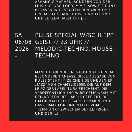
ABHÄNGIG MACHEN, SONDERN VON DER
MUSIK. GLOBO LOCO, M.M.E. SOWIE E-PUNK
B2B SVENSN GESTALTEN DEN ABEND MIT
EINEM FOKUS AUF HOUSE UND TECHNO
UND SETZEN DABEI AUF […]
SA
PULSE SPECIAL W/SCHLEPP
08/08
GEIST // 23 UHR //
2026
MELODIC-TECHNO, HOUSE,
TECHNO
–
–
MANCHE ABENDE ENTSTEHEN AUS EINEM
BESONDEREN ANLASS. DIESE AUSGABE VON
PULSE STEHT IM ZEICHEN DER NEUEN EP
„JAZZ“ VON CHAMELIO3000, DIE AUF DEM
LEIPZIGER LABEL TURA ERSCHEINT. DIE
VERÖFFENTLICHUNG WIRD GEMEINSAM MIT
DEN KÖPFEN DES LABELS GEFEIERT, DIE
DAFÜR NACH STUTTGART KOMMEN UND
DAS CLIMAX FÜR EINE NACHT ZUM
TREFFPUNKT ZWISCHEN DER LEIPZIGER
UND DER […]