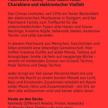
Charaktere und elektronischer Vielfalt
Das Climax Institutes, seit 1996 ein fester Bestandteil
der elektronischen Musikszene in Stuttgart, wird bei
Patchwork Family zum Treffpunkt für die
unterschiedlichsten Typen: alte Hasen und Szene-
Neulinge, kreative Köpfe, liebevolle Seelen, exzessive
Tänzer und stille Genießer.
In diesem Patchwork aus Menschen, Geschichten und
Stilen entsteht eine lebendige Gemeinschaft. Hier
treffen kreative Outfits auf wilde Moves, Tattoos auf
Anzugträger, breite Lächeln auf neugierige Blicke –
vereint im treibenden Groove von Groove Techno,
Peak Techno und Deep Techno.
Jeder bringt ein Teil seiner Persönlichkeit mit und
macht die Nacht zu einem bunten Mosaik aus Licht,
Bass und Emotionen. Zusammen entsteht ein Raum
voller Musik, Herz und Zusammenhalt – ein Ort, an
dem alle willkommen sind und keiner allein tanzt.
Heute an den Decks:
Kennedy (Different Reality, Proton, Kowalski)
DJ Nassty (Yart, Elektric.city, loop.sess)