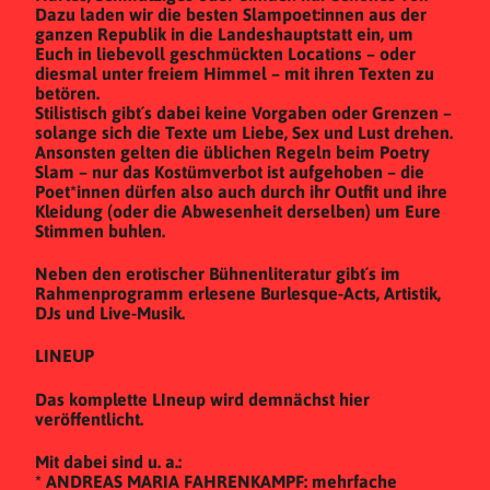
Dazu laden wir die besten Slampoet:innen aus der
ganzen Republik in die Landeshauptstatt ein, um
Euch in liebevoll geschmückten Locations – oder
diesmal unter freiem Himmel – mit ihren Texten zu
betören.
Stilistisch gibt´s dabei keine Vorgaben oder Grenzen –
solange sich die Texte um Liebe, Sex und Lust drehen.
Ansonsten gelten die üblichen Regeln beim Poetry
Slam – nur das Kostümverbot ist aufgehoben – die
Poet*innen dürfen also auch durch ihr Outfit und ihre
Kleidung (oder die Abwesenheit derselben) um Eure
Stimmen buhlen.
Neben den erotischer Bühnenliteratur gibt´s im
Rahmenprogramm erlesene Burlesque-Acts, Artistik,
DJs und Live-Musik.
LINEUP
Das komplette LIneup wird demnächst hier
veröffentlicht.
Mit dabei sind u. a.:
* ANDREAS MARIA FAHRENKAMPF: mehrfache