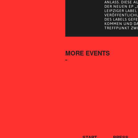
ANLASS. DIESE 
DER NEUEN EP „
LEIPZIGER LABEL
VERÖFFENTLICH
DES LABELS GEF
KOMMEN UND DA
TREFFPUNKT ZWI
MORE EVENTS
START
PRESS