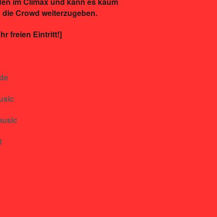
nden im Climax und kann es kaum
n die Crowd weiterzugeben.
 freien Eintritt!]
de
usic
music
1