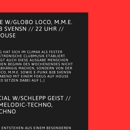
 W/GLOBO LOCO, M.M.E.
B SVENSN // 22 UHR //
HOUSE
 HAT SICH IM CLIMAX ALS FESTER
KTRONISCHE CLUBMUSIK ETABLIERT.
NGT AUCH DIESE AUSGABE MENSCHEN
 DEN BEGINN DES WOCHENENDES NICHT
ABHÄNGIG MACHEN, SONDERN VON DER
CO, M.M.E. SOWIE E-PUNK B2B SVENSN
ABEND MIT EINEM FOKUS AUF HOUSE
 SETZEN DABEI AUF […]
CIAL W/SCHLEPP GEIST //
 MELODIC-TECHNO,
ECHNO
 ENTSTEHEN AUS EINEM BESONDEREN