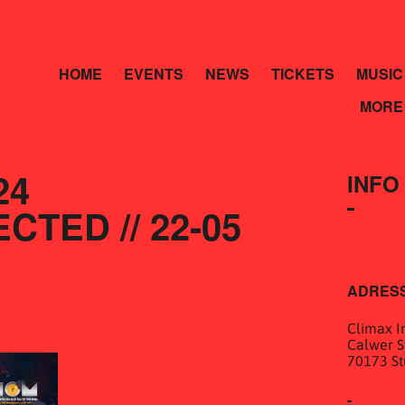
HOME
EVENTS
NEWS
TICKETS
MUSIC
MORE
24
INFO
TED // 22-05 
ADRES
Climax In
Calwer St
70173 St
-