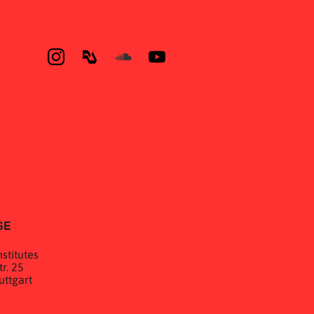
SE
stitutes
r. 25
uttgart