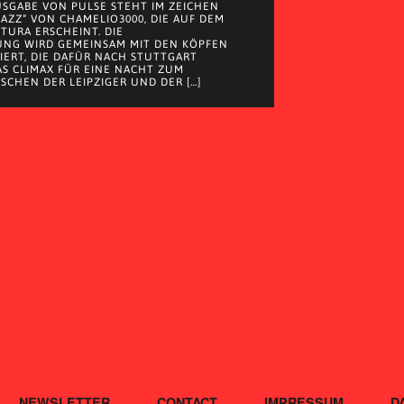
AUSGABE VON PULSE STEHT IM ZEICHEN
JAZZ“ VON CHAMELIO3000, DIE AUF DEM
 TURA ERSCHEINT. DIE
UNG WIRD GEMEINSAM MIT DEN KÖPFEN
EIERT, DIE DAFÜR NACH STUTTGART
S CLIMAX FÜR EINE NACHT ZUM
SCHEN DER LEIPZIGER UND DER […]
NEWSLETTER
CONTACT
IMPRESSUM
D