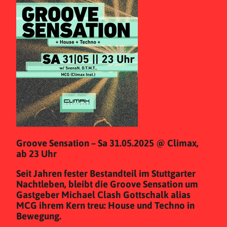
Groove Sensation – Sa 31.05.2025 @ Climax,
ab 23 Uhr
Seit Jahren fester Bestandteil im Stuttgarter
Nachtleben, bleibt die Groove Sensation um
Gastgeber Michael Clash Gottschalk alias
MCG ihrem Kern treu: House und Techno in
Bewegung.