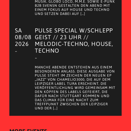
MUSIK. GLOBO LOCO, M.M.E. SOWIE E-PUNK
B2B SVENSN GESTALTEN DEN ABEND MIT
EINEM FOKUS AUF HOUSE UND TECHNO
UND SETZEN DABEI AUF […]
SA
PULSE SPECIAL W/SCHLEPP
08/08
GEIST // 23 UHR //
2026
MELODIC-TECHNO, HOUSE,
TECHNO
–
–
MANCHE ABENDE ENTSTEHEN AUS EINEM
BESONDEREN ANLASS. DIESE AUSGABE VON
PULSE STEHT IM ZEICHEN DER NEUEN EP
„JAZZ“ VON CHAMELIO3000, DIE AUF DEM
LEIPZIGER LABEL TURA ERSCHEINT. DIE
VERÖFFENTLICHUNG WIRD GEMEINSAM MIT
DEN KÖPFEN DES LABELS GEFEIERT, DIE
DAFÜR NACH STUTTGART KOMMEN UND
DAS CLIMAX FÜR EINE NACHT ZUM
TREFFPUNKT ZWISCHEN DER LEIPZIGER
UND DER […]