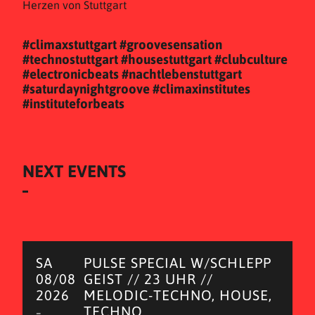
Herzen von Stuttgart
#climaxstuttgart
#groovesensation
#technostuttgart
#housestuttgart
#clubculture
#electronicbeats
#nachtlebenstuttgart
#saturdaynightgroove
#climaxinstitutes
#instituteforbeats
NEXT EVENTS
SA
PULSE SPECIAL W/SCHLEPP
08/08
GEIST // 23 UHR //
2026
MELODIC-TECHNO, HOUSE,
TECHNO
–