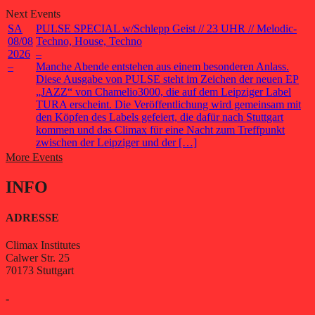
Next Events
SA
PULSE SPECIAL w/Schlepp Geist // 23 UHR // Melodic-
08/08
Techno, House, Techno
2026
–
–
Manche Abende entstehen aus einem besonderen Anlass.
Diese Ausgabe von PULSE steht im Zeichen der neuen EP
„JAZZ“ von Chamelio3000, die auf dem Leipziger Label
TURA erscheint. Die Veröffentlichung wird gemeinsam mit
den Köpfen des Labels gefeiert, die dafür nach Stuttgart
kommen und das Climax für eine Nacht zum Treffpunkt
zwischen der Leipziger und der […]
More Events
INFO
ADRESSE
Climax Institutes
Calwer Str. 25
70173 Stuttgart
-