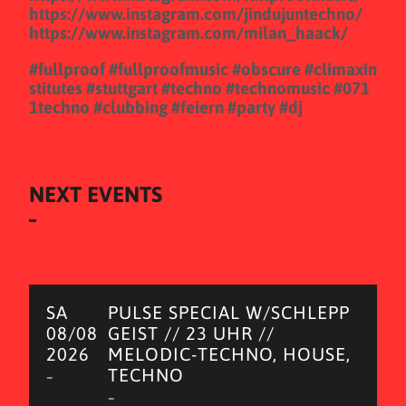
https://www.instagram.com/jindujuntechno/
https://www.instagram.com/milan_haack/
#fullproof
#fullproofmusic
#obscure
#climaxin
stitutes
#stuttgart
#techno
#technomusic
#071
1techno
#clubbing
#feiern
#party
#dj
NEXT EVENTS
SA
PULSE SPECIAL W/SCHLEPP
08/08
GEIST // 23 UHR //
2026
MELODIC-TECHNO, HOUSE,
TECHNO
–
–