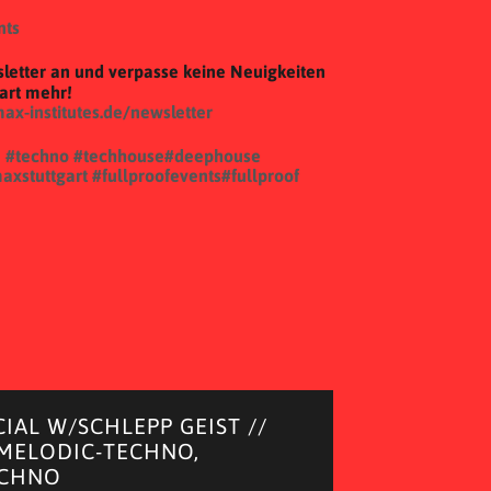
nts
letter an und verpasse keine Neuigkeiten
gart mehr!
max-institutes.de/newsletter
n
#techno
#techhouse
#deephouse
axstuttgart
#fullproofevents
#fullproof
CIAL W/SCHLEPP GEIST //
 MELODIC-TECHNO,
ECHNO