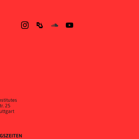
E
stitutes
r. 25
uttgart
GSZEITEN