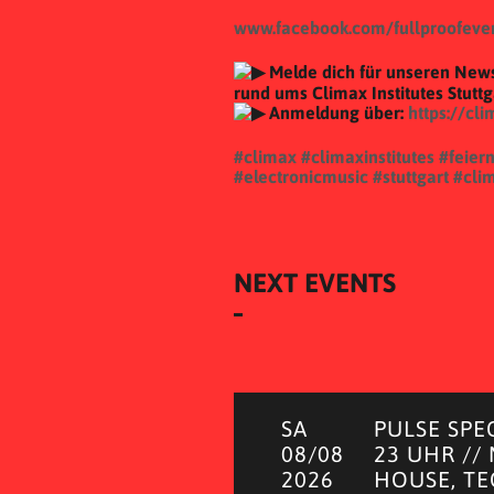
www.facebook.com/fullproofeve
Melde dich für unseren News
rund ums Climax Institutes Stutt
Anmeldung über:
https://cli
#climax
#climaxinstitutes
#feier
#electronicmusic
#stuttgart
#clim
NEXT EVENTS
SA
PULSE SPE
08/08
23 UHR //
2026
HOUSE, T