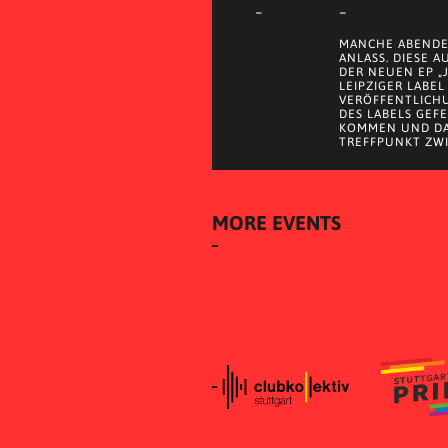
–
–
MANCHE ABENDE
ANLASS. DIESE 
DER NEUEN EP „
LEIPZIGER LABEL
VERÖFFENTLICH
DES LABELS GEF
KOMMEN UND DA
TREFFPUNKT ZWI
MORE EVENTS