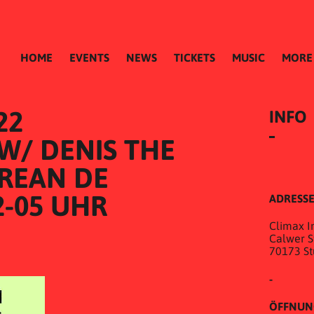
HOME
EVENTS
NEWS
TICKETS
MUSIC
MORE
22
INFO
W/ DENIS THE 
REAN DE 
2-05 UHR
ADRESS
Climax In
Calwer St
70173 St
-
ÖFFNUN