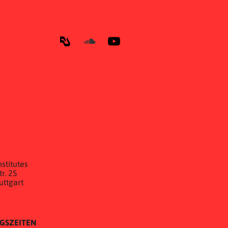
E
stitutes
r. 25
uttgart
GSZEITEN