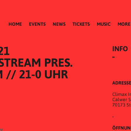
HOME
EVENTS
NEWS
TICKETS
MUSIC
MORE
21
INFO
STREAM PRES. 
// 21-0 UHR
ADRESS
Climax In
Calwer St
70173 St
-
ÖFFNUN
ov