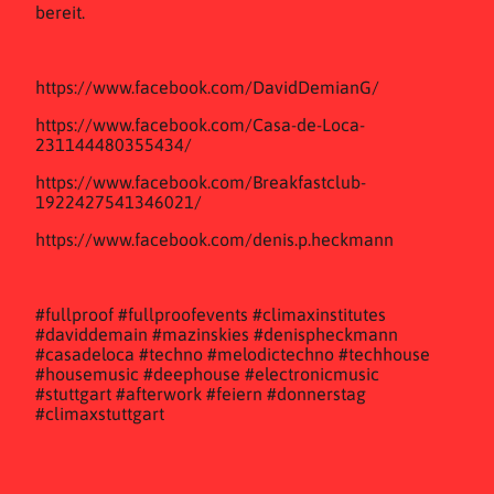
bereit.
https://www.facebook.com/DavidDemianG/
https://www.facebook.com/Casa-de-Loca-
231144480355434/
https://www.facebook.com/Breakfastclub-
1922427541346021/
https://www.facebook.com/denis.p.heckmann
#fullproof #fullproofevents #climaxinstitutes
#daviddemain #mazinskies #denispheckmann
#casadeloca #techno #melodictechno #techhouse
#housemusic #deephouse #electronicmusic
#stuttgart #afterwork #feiern #donnerstag
#climaxstuttgart