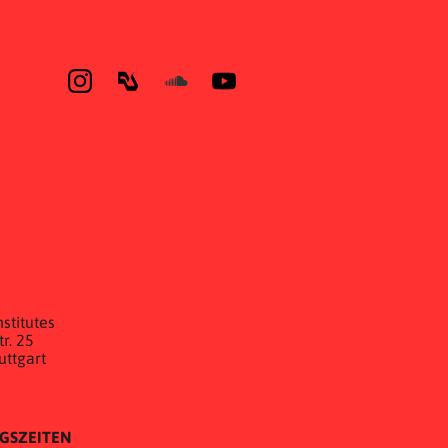
E
stitutes
r. 25
uttgart
GSZEITEN