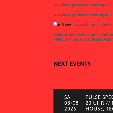
www.instagram.com/batman.dj
www.instagram.com/herzog.one
News:
www.climax-institutes
#climax
#climaxinstitutes
#feier
#electronicmusic
#stuttgart
#clim
NEXT EVENTS
SA
PULSE SPE
08/08
23 UHR //
2026
HOUSE, T