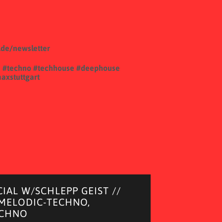
.de/newsletter
n
#techno
#techhouse
#deephouse
axstuttgart
CIAL W/SCHLEPP GEIST //
 MELODIC-TECHNO,
ECHNO