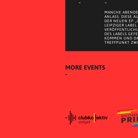
–
–
MANCHE ABENDE
ANLASS. DIESE 
DER NEUEN EP „
LEIPZIGER LABEL
VERÖFFENTLICH
DES LABELS GEF
KOMMEN UND DA
TREFFPUNKT ZWI
MORE EVENTS