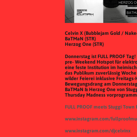
Celvin X (Bubblejam Gold / Nake
BaTMaN (STR)
Herzog One (STR)
Donnerstag ist FULL PROOF Tag!
pre- Weekend Hotspot für elektron
eine feste Institution im heimis
das Publikum zuverlässig Woche
wilder Feierei inklusive Freitag
Bewegungsdrang am Donnerstag s
BaTMaN & Herzog One von Stuggi
Thursday Madness vorprogrammi
FULL PROOF meets Stuggi Town 
www.instagram.com/fullproofmu
www.instagram.com/djcelvinx