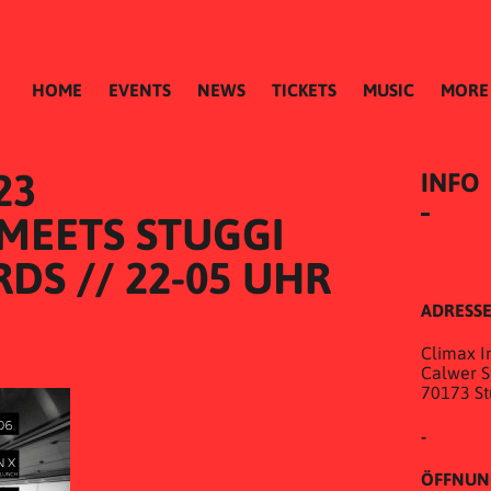
HOME
EVENTS
NEWS
TICKETS
MUSIC
MORE
23
INFO
MEETS STUGGI 
DS // 22-05 UHR
ADRESS
Climax In
Calwer St
70173 St
-
ÖFFNUN