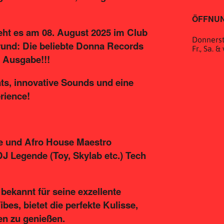
ÖFFNUN
eht es am 08. August 2025 im Club
Donnerst
 rund: Die beliebte Donna Records
Fr., Sa. 
te Ausgabe!!!
ats, innovative Sounds und eine
rience!
e und Afro House Maestro
 DJ Legende (Toy, Skylab etc.) Tech
 bekannt für seine exzellente
bes, bietet die perfekte Kulisse,
en zu genießen.