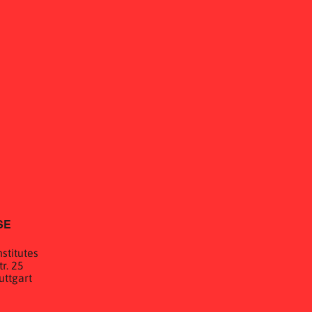
SE
stitutes
r. 25
uttgart