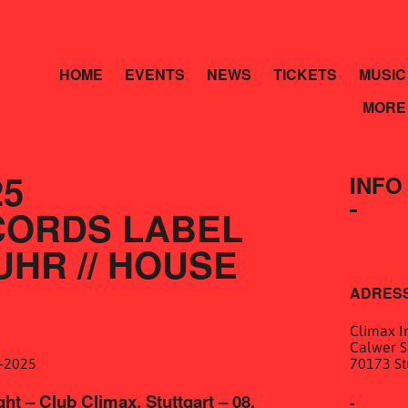
HOME
EVENTS
NEWS
TICKETS
MUSIC
MORE
25
INFO
ORDS LABEL 
 UHR // HOUSE
ADRES
Climax In
Calwer St
70173 St
ht – Club Climax, Stuttgart – 08.
-