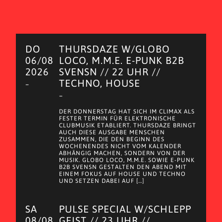
DO
THURSDAZE W/GLOBO
06/08
LOCO, M.M.E. E-PUNK B2B
2026
SVENSN // 22 UHR //
TECHNO, HOUSE
–
–
DER DONNERSTAG HAT SICH IM CLIMAX ALS
FESTER TERMIN FÜR ELEKTRONISCHE
CLUBMUSIK ETABLIERT. THURSDAZE BRINGT
AUCH DIESE AUSGABE MENSCHEN
ZUSAMMEN, DIE DEN BEGINN DES
WOCHENENDES NICHT VOM KALENDER
ABHÄNGIG MACHEN, SONDERN VON DER
MUSIK. GLOBO LOCO, M.M.E. SOWIE E-PUNK
B2B SVENSN GESTALTEN DEN ABEND MIT
EINEM FOKUS AUF HOUSE UND TECHNO
UND SETZEN DABEI AUF […]
SA
PULSE SPECIAL W/SCHLEPP
08/08
GEIST // 23 UHR //