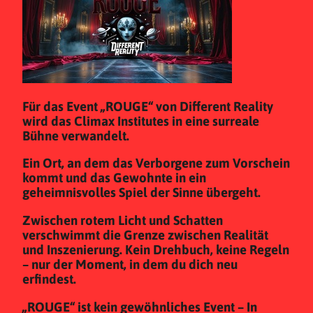
Für das Event „ROUGE“ von Different Reality
wird das Climax Institutes in eine surreale
Bühne verwandelt.
Ein Ort, an dem das Verborgene zum Vorschein
kommt und das Gewohnte in ein
geheimnisvolles Spiel der Sinne übergeht.
Zwischen rotem Licht und Schatten
verschwimmt die Grenze zwischen Realität
und Inszenierung. Kein Drehbuch, keine Regeln
– nur der Moment, in dem du dich neu
erfindest.
„ROUGE“ ist kein gewöhnliches Event – In