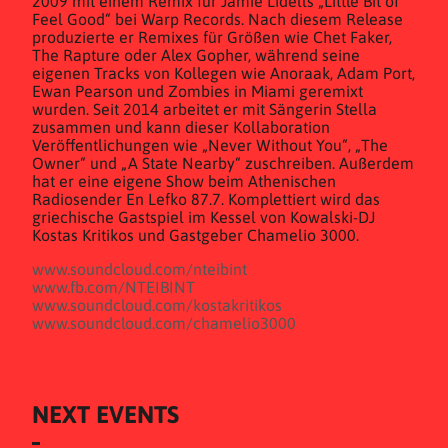
2009 mit einem Remix für Jamie Lidells „Little Bit of
Feel Good“ bei Warp Records. Nach diesem Release
produzierte er Remixes für Größen wie Chet Faker,
The Rapture oder Alex Gopher, während seine
eigenen Tracks von Kollegen wie Anoraak, Adam Port,
Ewan Pearson und Zombies in Miami geremixt
wurden. Seit 2014 arbeitet er mit Sängerin Stella
zusammen und kann dieser Kollaboration
Veröffentlichungen wie „Never Without You“, „The
Owner“ und „A State Nearby“ zuschreiben. Außerdem
hat er eine eigene Show beim Athenischen
Radiosender En Lefko 87.7. Komplettiert wird das
griechische Gastspiel im Kessel von Kowalski-DJ
Kostas Kritikos und Gastgeber Chamelio 3000.
www.soundcloud.com/nteibint
www.fb.com/NTEIBINT
www.soundcloud.com/kostakritikos
www.soundcloud.com/chamelio3000
NEXT EVENTS