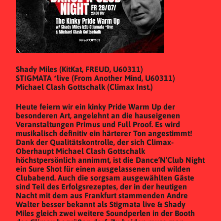
Shady Miles (KitKat, FREUD, U60311)
STIGMATA *live (From Another Mind, U60311)
Michael Clash Gottschalk (Climax Inst.)
Heute feiern wir ein kinky Pride Warm Up der
besonderen Art, angelehnt an die hauseigenen
Veranstaltungen Primus und Full Proof. Es wird
musikalisch definitiv ein härterer Ton angestimmt!
Dank der Qualitätskontrolle, der sich Climax-
Oberhaupt Michael Clash Gottschalk
höchstpersönlich annimmt, ist die Dance’N’Club Night
ein Sure Shot für einen ausgelassenen und wilden
Clubabend. Auch die sorgsam ausgewählten Gäste
sind Teil des Erfolgsrezeptes, der in der heutigen
Nacht mit dem aus Frankfurt stammenden Andre
Walter besser bekannt als Stigmata live & Shady
Miles gleich zwei weitere Soundperlen in der Booth