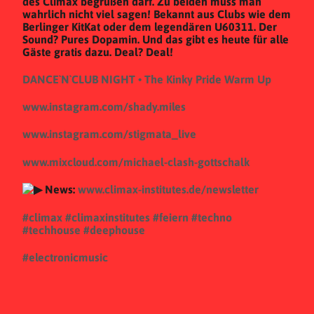
des Climax begrüßen darf. Zu beiden muss man
wahrlich nicht viel sagen! Bekannt aus Clubs wie dem
Berlinger KitKat oder dem legendären U60311. Der
Sound? Pures Dopamin. Und das gibt es heute für alle
Gäste gratis dazu. Deal? Deal!
DANCE`N`CLUB NIGHT • The Kinky Pride Warm Up
www.instagram.com/shady.miles
www.instagram.com/stigmata_live
www.mixcloud.com/michael-clash-gottschalk
News:
www.climax-institutes.de/newsletter
#climax
#climaxinstitutes
#feiern
#techno
#techhouse
#deephouse
#electronicmusic