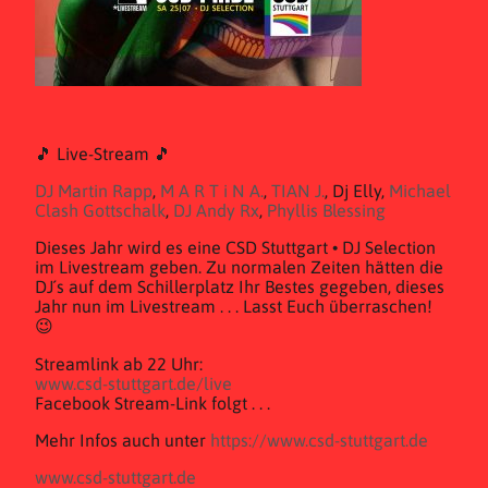
🎵 Live-Stream 🎵
DJ Martin Rapp
,
M A R T i N A.
,
TIAN J.
, Dj Elly,
Michael
Clash Gottschalk
,
DJ Andy Rx
,
Phyllis Blessing
Dieses Jahr wird es eine CSD Stuttgart • DJ Selection
im Livestream geben. Zu normalen Zeiten hätten die
DJ´s auf dem Schillerplatz Ihr Bestes gegeben, dieses
Jahr nun im Livestream . . . Lasst Euch überraschen!
😉
Streamlink ab 22 Uhr:
www.csd-stuttgart.de/live
Facebook Stream-Link folgt . . .
Mehr Infos auch unter
https://www.csd-stuttgart.de
www.csd-stuttgart.de