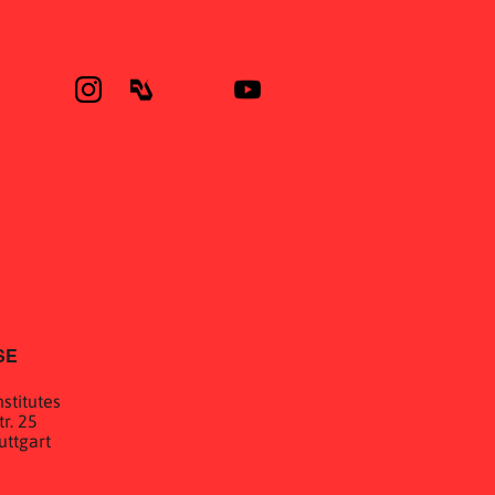
SE
stitutes
r. 25
uttgart