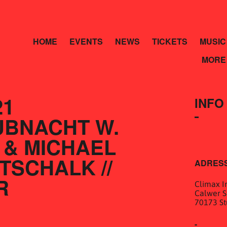
HOME
EVENTS
NEWS
TICKETS
MUSIC
MORE
21
INFO
BNACHT W. 
& MICHAEL 
SCHALK // 
ADRES
R
Climax In
Calwer St
70173 St
-