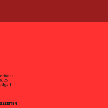
E
stitutes
r. 25
uttgart
GSZEITEN