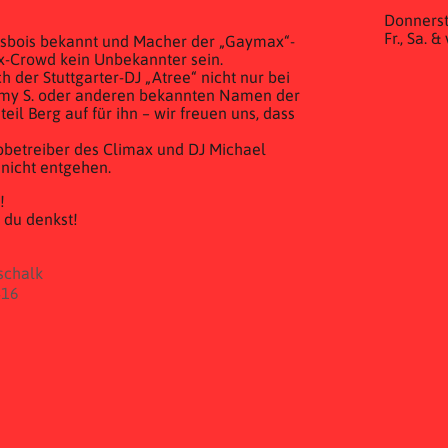
Donnerst
Fr., Sa. 
ausbois bekannt und Macher der „Gaymax“-
ax-Crowd kein Unbekannter sein.
h der Stuttgarter-DJ „Atree“ nicht nur bei
Romy S. oder anderen bekannten Namen der
eil Berg auf für ihn – wir freuen uns, dass
ubbetreiber des Climax und DJ Michael
 nicht entgehen.
!
 du denkst!
schalk
416