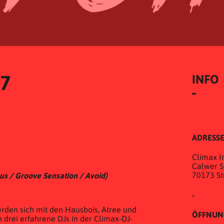
17
INFO
ADRESS
Climax In
Calwer St
70173 St
us / Groove Sensation / Avoid)
-
erden sich mit den Hausbois, Atree und
ÖFFNUN
h drei erfahrene DJs in der Climax-DJ-