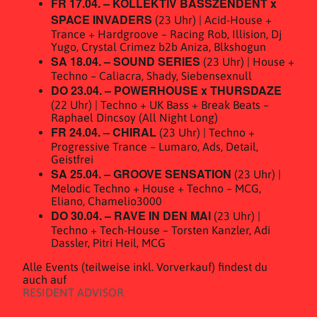
FR 17.04. – KOLLEKTIV BASSZENDENT x
SPACE INVADERS
(23 Uhr) | Acid-House +
Trance + Hardgroove – Racing Rob, Illision, Dj
Yugo, Crystal Crimez b2b Aniza, Blkshogun
SA 18.04. – SOUND SERIES
(23 Uhr) | House +
Techno – Caliacra, Shady, Siebensexnull
DO 23.04. – POWERHOUSE x THURSDAZE
(22 Uhr) | Techno + UK Bass + Break Beats –
Raphael Dincsoy (All Night Long)
FR 24.04. – CHIRAL
(23 Uhr) | Techno +
Progressive Trance – Lumaro, Ads, Detail,
Geistfrei
SA 25.04. – GROOVE SENSATION
(23 Uhr) |
Melodic Techno + House + Techno – MCG,
Eliano, Chamelio3000
DO 30.04. – RAVE IN DEN MAI
(23 Uhr) |
Techno + Tech-House – Torsten Kanzler, Adi
Dassler, Pitri Heil, MCG
Alle Events (teilweise inkl. Vorverkauf) findest du
auch auf
RESIDENT ADVISOR