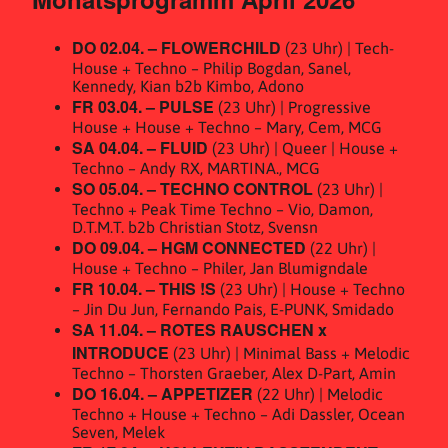
DO 02.04. – FLOWERCHILD
(23 Uhr) | Tech-
House + Techno – Philip Bogdan, Sanel,
Kennedy, Kian b2b Kimbo, Adono
FR 03.04. – PULSE
(23 Uhr) | Progressive
House + House + Techno – Mary, Cem, MCG
SA 04.04. – FLUID
(23 Uhr) | Queer | House +
Techno – Andy RX, MARTINA., MCG
SO 05.04. – TECHNO CONTROL
(23 Uhr) |
Techno + Peak Time Techno – Vio, Damon,
D.T.M.T. b2b Christian Stotz, Svensn
DO 09.04. – HGM CONNECTED
(22 Uhr) |
House + Techno – Philer, Jan Blumigndale
FR 10.04. – THIS !S
(23 Uhr) | House + Techno
– Jin Du Jun, Fernando Pais, E-PUNK, Smidado
SA 11.04. – ROTES RAUSCHEN x
INTRODUCE
(23 Uhr) | Minimal Bass + Melodic
Techno – Thorsten Graeber, Alex D-Part, Amin
DO 16.04. – APPETIZER
(22 Uhr) | Melodic
Techno + House + Techno – Adi Dassler, Ocean
Seven, Melek