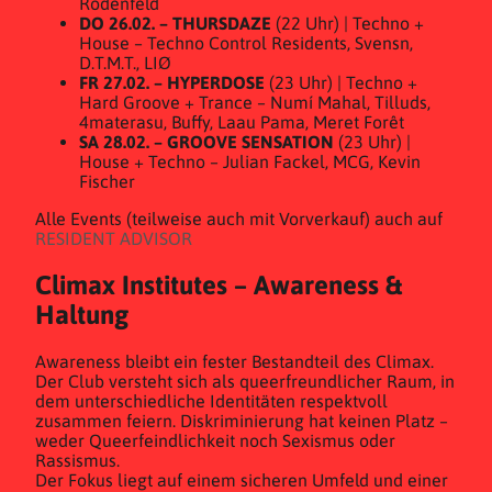
Rodenfeld
DO 26.02. – THURSDAZE
(22 Uhr) | Techno +
House – Techno Control Residents, Svensn,
D.T.M.T., LIØ
FR 27.02. – HYPERDOSE
(23 Uhr) | Techno +
Hard Groove + Trance – Numí Mahal, Tilluds,
4materasu, Buffy, Laau Pama, Meret Forêt
SA 28.02. – GROOVE SENSATION
(23 Uhr) |
House + Techno – Julian Fackel, MCG, Kevin
Fischer
Alle Events (teilweise auch mit Vorverkauf) auch auf
RESIDENT ADVISOR
Climax Institutes – Awareness &
Haltung
Awareness bleibt ein fester Bestandteil des Climax.
Der Club versteht sich als queerfreundlicher Raum, in
dem unterschiedliche Identitäten respektvoll
zusammen feiern. Diskriminierung hat keinen Platz –
weder Queerfeindlichkeit noch Sexismus oder
Rassismus.
Der Fokus liegt auf einem sicheren Umfeld und einer