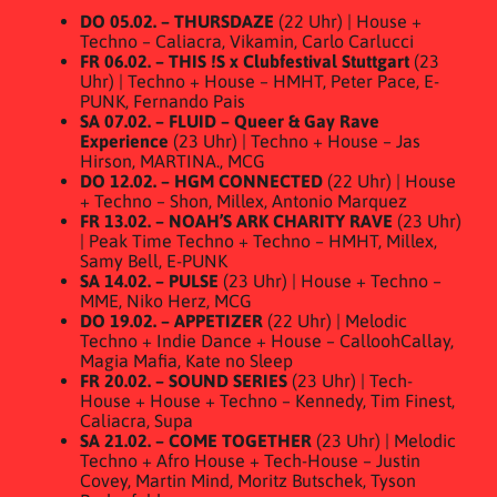
DO 05.02. – THURSDAZE
(22 Uhr) | House +
Techno – Caliacra, Vikamin, Carlo Carlucci
FR 06.02. – THIS !S x Clubfestival Stuttgart
(23
Uhr) | Techno + House – HMHT, Peter Pace, E-
PUNK, Fernando Pais
SA 07.02. – FLUID – Queer & Gay Rave
Experience
(23 Uhr) | Techno + House – Jas
Hirson, MARTINA., MCG
DO 12.02. – HGM CONNECTED
(22 Uhr) | House
+ Techno – Shon, Millex, Antonio Marquez
FR 13.02. – NOAH’S ARK CHARITY RAVE
(23 Uhr)
| Peak Time Techno + Techno – HMHT, Millex,
Samy Bell, E-PUNK
SA 14.02. – PULSE
(23 Uhr) | House + Techno –
MME, Niko Herz, MCG
DO 19.02. – APPETIZER
(22 Uhr) | Melodic
Techno + Indie Dance + House – CalloohCallay,
Magia Mafia, Kate no Sleep
FR 20.02. – SOUND SERIES
(23 Uhr) | Tech-
House + House + Techno – Kennedy, Tim Finest,
Caliacra, Supa
SA 21.02. – COME TOGETHER
(23 Uhr) | Melodic
Techno + Afro House + Tech-House – Justin
Covey, Martin Mind, Moritz Butschek, Tyson